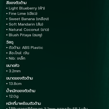
สีของตัวด้าม
•
Light Blueberry (ฟ้า)
•
Fine Lime (เขียว)
•
Sweet Banana (เหลือง)
•
Soft Mandarin (ส้ม)
•
Natural Coconut (ขาว)
•
Blush Pitaya (ชมพู)
วัสดุ
•
ตัวด้าม: ABS Plastic
•
สีอะไหล่: เงิน
•
Nib: เหล็ก
ขนาดหัว
•
3.2mm
ขนาดของตัวด้าม
•
13.8cm
น้ำหนักของตัวด้าม
•
12.0g
หมึกที่มาพร้อมตัวด้าม
•
ไส้ดินสอกดสีดำขนาด 3.2mm ความเข้ม 5B 1 เส้น