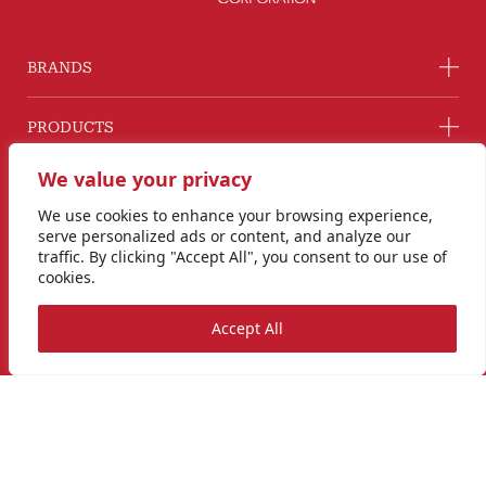
BRANDS
PRODUCTS
We value your privacy
COMPANY
We use cookies to enhance your browsing experience,
serve personalized ads or content, and analyze our
GROUP COMPANY
traffic. By clicking "Accept All", you consent to our use of
cookies.
CONNECT WITH US
Accept All
Line@ @G2GThailand
Instagram
info@goodtogreat.co.th
Copyright © 2024 Good to Great Corporation Co., Ltd.
Privacy Policy