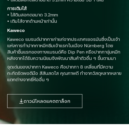
การเติมไส้
•
ไส้ดินสอกดขนาด 3.2mm
•
เติมไส้จากด้านหน้าเท่านั้น
Kaweco
Kaweco แบรนด์ปากกาเก่าแก่จากประเทศเยอรมันซึ่งเป็นเจ้า
แห่งการทำปากกาหมึกซึมเจ้าแรกในเมือง Nürnberg โดย
สินค้าชิ้นแรกของทางแบรนด์คือ Dip Pen หรือปากกาจุ่มหมึก
หลังจากได้รับความนิยมจึงพัฒนาสินค้าตัวอื่น ๆ ขึ้นตามมา
จุดเด่นของปากกา Kaweco คือปากกา 8 เหลี่ยมที่มีความ
กะทัดรัดพอดีมือ สีสันสดใส คุณภาพดี ทำจากวัสดุหลากหลาย
แตกต่างจากยี่ห้ออื่น ๆ
ดาวน์โหลดแคตตาล็อก