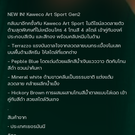
NEW IN! Kaweco Art Sport Gen2
กลับมาอีกครั้งกับ Kaweco Art Sport ในดีไซน์ลวดลายตัว
ด้ามสุดพิเศษที่ไม่เหมือนใคร 4 โทนสี 4 สไตล์ เข้าคู่กับองค์
ประกอบสีเงิน และสีทอง พร้อมคลิปหนีบในด้าม
– Terrazzo แรงบันดาลใจจากลวดลายบนกระเบื้องโมเสค
บนพื้นด้ามสีครีม ให้สไตล์ที่แตกต่าง
– Pepble Blue โดดเด่นด้วยผลึกสีน้ำเงินแวววาว ตัดกับโทน
สีดำ ชวนน่าค้นหา
– Mineral white ด้ามขาวคลีนเป็นธรรมชาติ แต่งแต้ม
ลวดลาย คล้ายผลึกน้ำแข็ง
– Hickory Brown การผสมผสานโทนสีน้ำตาลแบบไล่เฉด เข้า
คู่กับสีดำ สวยสไตล์วินเทจ
.
สินค้าจาก
· ประเทศเยอรมันนี