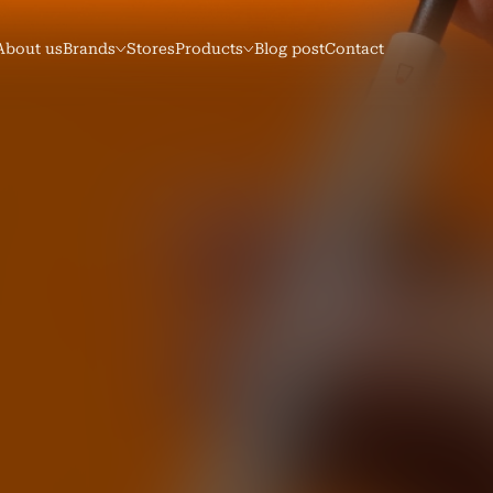
About us
Brands
Stores
Products
Blog post
Contact