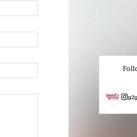
Foll
g2g