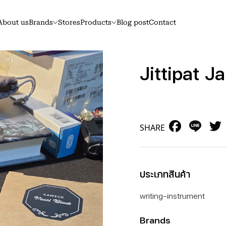
About us
Brands
Stores
Products
Blog post
Contact
Jittipat 
Facebook
Line
SHARE
ประเภทสินค้า
writing-instrument
Brands