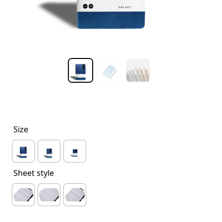
Size
Sheet style