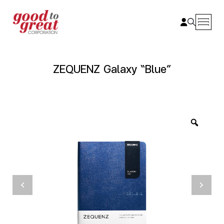
Skip to content
ZEQUENZ Galaxy “Blue”