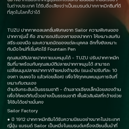
ในต่างประเทศ ได้รับชื่อเสียงว่าเป็นแบรนด์ปากกาหมึกซึมที่ดี
ที่สุดในโลกก็ว่าได้
TUZU ปากกาคอลเลกชั่นพิเศษจาก Sailor ความพิเศษของ
ปากการุ่นนี้ คือ สามารถปรับองศาของปากกา ให้เหมาะสมกับ
สรีระของมือ และความถนัดของแต่ละบุคคล อีกทั้งยังเหมาะ
กับมือใหม่ที่เริ่มหัดใช้ Fountain Pen
คุณสมบัติปลายปากกาแบบหมุนได้ – TUZU ปรับปากกาหมึก
ซึมที่มาพร้อมกับคุณสมบัติปลายปากกาหมุนได้ สามารถ
เปลี่ยนมุมปลายปากกา/ตำแหน่งด้ามจับ (แนะนำปรับทีละ 10
องศา จนพอใจ แล้วค่อยล็อค) เพื่อให้ทุกคนพบมุมการจับที่
เหมาะกับตนเอง
ด้ามจับกระชับเป็นธรรมชาติ – ด้านลาดเอียงเล็กน้อยสองด้าน
เพื่อให้พอดีกับนิ้วอย่างเป็นธรรมชาติ พื้นผิวสัมผัสที่กว้างช่วย
ให้จับได้อย่างมั่นคง
Sailor Factory
● ปี 1912 ปากกาหมึกซึมได้รับความนิยมอย่างมากในประเทศ
ญี่ปุ่น แบรนด์ Sailor เป็นหนึ่งในแบรนด์เครื่องเขียนชั้นนำที่