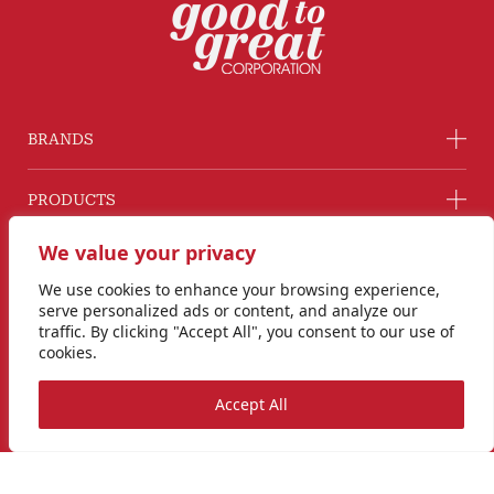
BRANDS
PRODUCTS
We value your privacy
COMPANY
We use cookies to enhance your browsing experience,
serve personalized ads or content, and analyze our
GROUP COMPANY
traffic. By clicking "Accept All", you consent to our use of
cookies.
CONNECT WITH US
Accept All
Line@ @G2GThailand
Instagram
info@goodtogreat.co.th