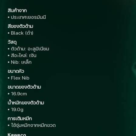
สินค้าจาก
•
ประเทศเยอรมันนี
สีของตัวด้าม
•
Black (ดำ)
วัสดุ
•
ตัวด้าม: อะลูมิเนียม
•
สีอะไหล่: เงิน
•
Nib: เหล็ก
ขนาดหัว
•
Flex Nib
ขนาดของตัวด้าม
•
16.9cm
น้ำหนักของตัวด้าม
•
19.0g
การเติมหมึก
•
ใช้จุ่มหมึกจากหมึกขวด
Kaweco