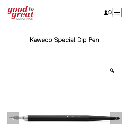
Skip to content
Kaweco Special Dip Pen