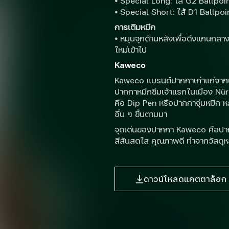
•
Special Long: ไส้ G2 Ballpoin
•
Special Short: ไส้ D1 Ballpoi
การเติมหมึก
•
หมุนจุกด้านหลังเพื่อดึงแกนกลา
ใหม่เข้าไป
Kaweco
Kaweco แบรนด์ปากกาเก่าแก่จากปร
ปากกาหมึกซึมเจ้าแรกในเมือง Nü
คือ Dip Pen หรือปากกาจุ่มหมึก ห
อื่น ๆ ขึ้นตามมา
จุดเด่นของปากกา Kaweco คือปากก
สีสันสดใส คุณภาพดี ทำจากวัสดุห
ดาวน์โหลดแคตตาล็อก