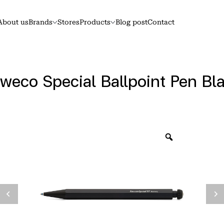
About us
Brands
Stores
Products
Blog post
Contact
weco Special Ballpoint Pen Bl