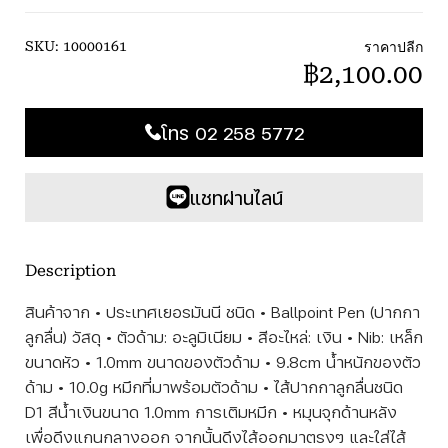
ราคาปลีก
SKU:
10000161
฿2,100.00
โทร 02 258 5772
แชทผ่านไลน์
Description
สินค้าจาก • ประเทศเยอรมันนี ชนิด • Ballpoint Pen (ปากกา
ลูกลื่น) วัสดุ • ตัวด้าม: อะลูมิเนียม • สีอะไหล่: เงิน • Nib: เหล็ก
ขนาดหัว • 1.0mm ขนาดของตัวด้าม • 9.8cm น้ำหนักของตัว
ด้าม • 10.0g หมึกที่มาพร้อมตัวด้าม • ไส้ปากกาลูกลื่นชนิด
D1 สีน้ำเงินขนาด 1.0mm การเติมหมึก • หมุนจุกด้านหลัง
เพื่อดึงแกนกลางออก จากนั้นดึงไส้ออกมาตรงๆ และใส่ไส้