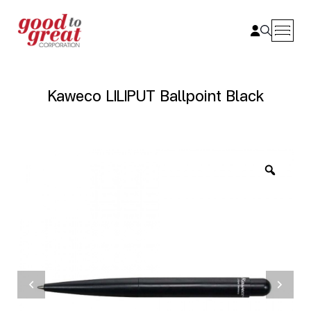
Skip to content
Kaweco LILIPUT Ballpoint Black