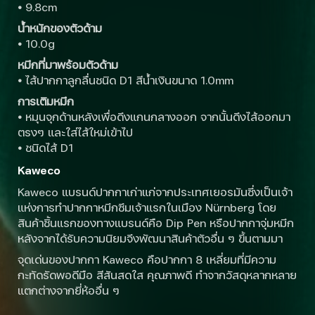
•
9.8cm
น้ำหนักของตัวด้าม
•
10.0g
หมึกที่มาพร้อมตัวด้าม
•
ไส้ปากกาลูกลื่นชนิด D1 สีน้ำเงินขนาด 1.0mm
การเติมหมึก
•
หมุนจุกด้านหลังเพื่อดึงแกนกลางออก จากนั้นดึงไส้ออกมา
ตรงๆ และใส่ไส้ใหม่เข้าไป
•
ชนิดไส้ D1
Kaweco
Kaweco แบรนด์ปากกาเก่าแก่จากประเทศเยอรมันซึ่งเป็นเจ้า
แห่งการทำปากกาหมึกซึมเจ้าแรกในเมือง Nürnberg โดย
สินค้าชิ้นแรกของทางแบรนด์คือ Dip Pen หรือปากกาจุ่มหมึก
หลังจากได้รับความนิยมจึงพัฒนาสินค้าตัวอื่น ๆ ขึ้นตามมา
จุดเด่นของปากกา Kaweco คือปากกา 8 เหลี่ยมที่มีความ
กะทัดรัดพอดีมือ สีสันสดใส คุณภาพดี ทำจากวัสดุหลากหลาย
แตกต่างจากยี่ห้ออื่น ๆ