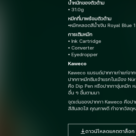
น้ำหนักของตัวด้าม
•
31.0g
หมึกที่มาพร้อมตัวด้าม
•
หมึกหลอดสีน้ำเงิน Royal Blue 
การเติมหมึก
•
Ink Cartridge
•
Converter
•
Eyedropper
Kaweco
Kaweco แบรนด์ปากกาเก่าแก่จากปร
ปากกาหมึกซึมเจ้าแรกในเมือง Nü
คือ Dip Pen หรือปากกาจุ่มหมึก ห
อื่น ๆ ขึ้นตามมา
จุดเด่นของปากกา Kaweco คือปากก
สีสันสดใส คุณภาพดี ทำจากวัสดุห
ดาวน์โหลดแคตตาล็อก