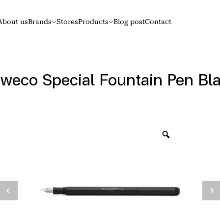
About us
Brands
Stores
Products
Blog post
Contact
weco Special Fountain Pen Bl