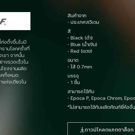
สินค้าจาก
· ประเทศสวีเดน
สี
· Black (ดำ)
อตั้งขึ้นในปี
· Blue (น้ำเงิน)
รามโลกครั้งที่
· Red (แดง)
เขา จากนั้น
ขนาด
ย่างรวดเร็วใน
· ไส้ 0.7mm
ป็นโรงงานผลิต
ิกทั้งหมด
บรรจุ
กาแห่งเดียวใน
· 1 ชิ้น
สามารถใช้กับ
· Epoca P, Epoca Chrom, Epoc
*ไม่สามารถใช้กับผลิตภัณฑ์ยี่ห้ออื่น
ดาวน์โหลดแคตตาล็อก