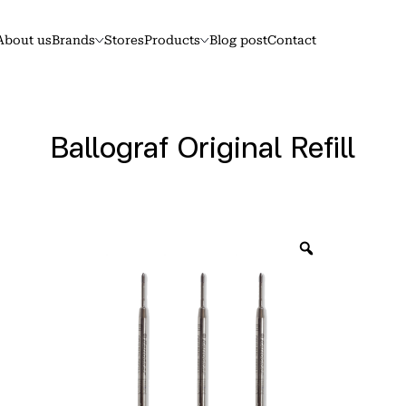
About us
Brands
Stores
Products
Blog post
Contact
Ballograf Original Refill